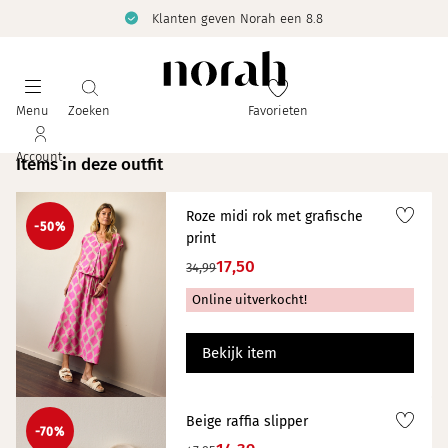
Klanten geven Norah een 8.8
Menu
Zoeken
Favorieten
Account
Items in deze outfit
Roze midi rok met grafische
-50%
print
17,50
34,99
Online uitverkocht!
Bekijk item
Beige raffia slipper
-70%