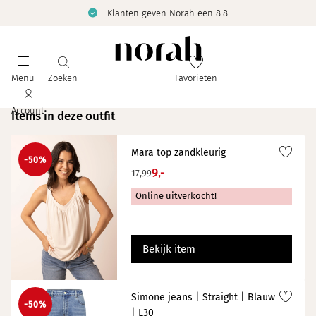
Klanten geven Norah een 8.8
Menu
Zoeken
Favorieten
Account
Items in deze outfit
Mara top zandkleurig
-50%
9,-
17,99
Online uitverkocht!
Bekijk item
Simone jeans | Straight | Blauw
-50%
| L30