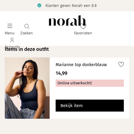
Klanten geven Norah een 8.8
Menu
Zoeken
Favorieten
Account
Items in deze outfit
Marianne top donkerblauw
14,99
Online uitverkocht!
Bekijk item