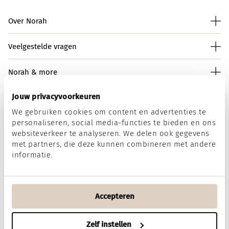
Over Norah
Veelgestelde vragen
Norah & more
Jouw privacyvoorkeuren
We gebruiken cookies om content en advertenties te
Norah op social media
personaliseren, social media-functies te bieden en ons
websiteverkeer te analyseren. We delen ook gegevens
met partners, die deze kunnen combineren met andere
informatie.
Wij accepteren
Accepteren
Algemene voorwaarden
Disclaimer
Privacy & Cookies
Zelf instellen