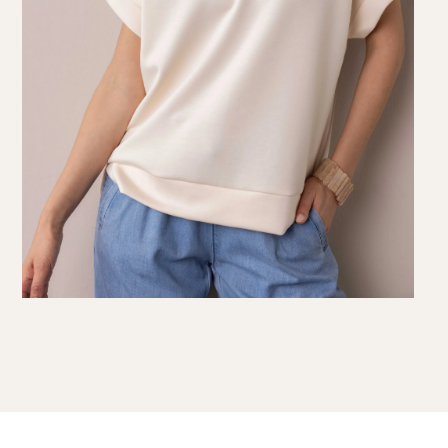
Knitwear
Limited
Natuurlijke mat
Norah's deals