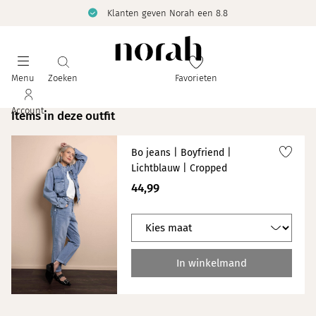
Klanten geven Norah een 8.8
Menu
Zoeken
Favorieten
Account
Items in deze outfit
Bo jeans | Boyfriend |
Lichtblauw | Cropped
44,99
In winkelmand