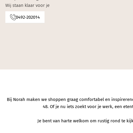
Knitwear
Wij staan klaar voor je
0492-202014
Limited
Natuurlijke mat
Norah's deals
Bij Norah maken we shoppen graag comfortabel en inspirerend. 
48. Of je nu iets zoekt voor je werk, een et
Je bent van harte welkom om rustig rond te kijke