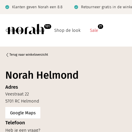
Klanten geven Norah een 8.8
Retourneer gratis in de wink
101
21
Collectie
Nieuw
Shop de look
Sale
Terug naar winkeloverzicht
Norah Helmond
Basics
Co-ord sets
Adres
Co-ord sets
Denim
Veestraat 22
Denim
Jeanswijzer
5701 RC Helmond
Google Maps
Giftcard
Limited
Telefoon
Jeanswijzer
Heb je een vraag?