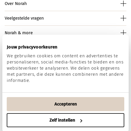
Over Norah
Veelgestelde vragen
Norah & more
Jouw privacyvoorkeuren
We gebruiken cookies om content en advertenties te
Norah op social media
personaliseren, social media-functies te bieden en ons
websiteverkeer te analyseren. We delen ook gegevens
met partners, die deze kunnen combineren met andere
informatie.
Wij accepteren
Accepteren
Algemene voorwaarden
Disclaimer
Privacy & Cookies
Zelf instellen