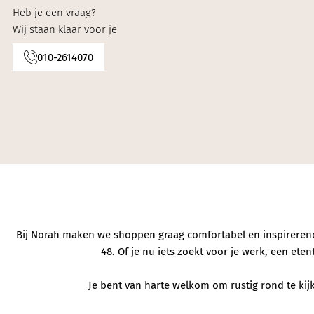
Knitwear
Heb je een vraag?
Wij staan klaar voor je
Limited
010-2614070
Natuurlijke mat
Norah's deals
Bij Norah maken we shoppen graag comfortabel en inspirerend. 
48. Of je nu iets zoekt voor je werk, een et
Je bent van harte welkom om rustig rond te kijke