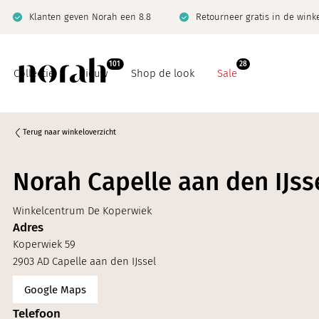
Klanten geven Norah een 8.8
Retourneer gratis in de wink
101
28
Collectie
Nieuw
Shop de look
Sale
Terug naar winkeloverzicht
Norah Capelle aan den IJss
Basics
Co-ord sets
Winkelcentrum De Koperwiek
Co-ord sets
Denim
Adres
Denim
Jeanswijzer
Koperwiek 59
2903 AD Capelle aan den IJssel
Giftcard
Limited
Google Maps
Jeanswijzer
Telefoon