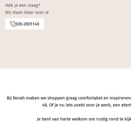
Knitwear
Heb je een vraag?
Wij staan klaar voor je
Limited
026-2001140
Natuurlijke mat
Norah's deals
Bij Norah maken we shoppen graag comfortabel en inspirerend. 
48. Of je nu iets zoekt voor je werk, een et
Je bent van harte welkom om rustig rond te kijke