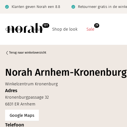
Klanten geven Norah een 8.8
Retourneer gratis in de wink
101
29
Collectie
Nieuw
Shop de look
Sale
Terug naar winkeloverzicht
Norah Arnhem-Kronenburg
Basics
Co-ord sets
Winkelcentrum Kronenburg
Co-ord sets
Denim
Adres
Denim
Jeanswijzer
Kronenburgpassage 32
6831 ER Arnhem
Giftcard
Limited
Google Maps
Jeanswijzer
Telefoon