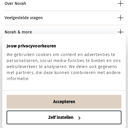
Over Norah
Veelgestelde vragen
Norah & more
Jouw privacyvoorkeuren
We gebruiken cookies om content en advertenties te
Norah op social media
personaliseren, social media-functies te bieden en ons
websiteverkeer te analyseren. We delen ook gegevens
met partners, die deze kunnen combineren met andere
informatie.
Wij accepteren
Accepteren
Algemene voorwaarden
Disclaimer
Privacy & Cookies
Zelf instellen