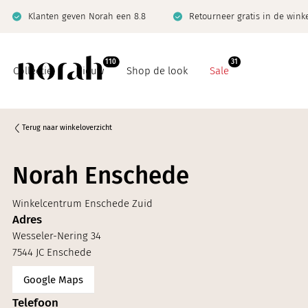
Klanten geven Norah een 8.8
Retourneer gratis in de wink
110
31
Collectie
Nieuw
Shop de look
Sale
Terug naar winkeloverzicht
Norah Enschede
Basics
Co-ord sets
Winkelcentrum Enschede Zuid
Co-ord sets
Denim
Adres
Denim
Jeanswijzer
Wesseler-Nering 34
7544 JC Enschede
Giftcard
Limited
Google Maps
Jeanswijzer
Telefoon