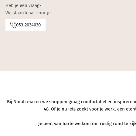
Knitwear
Heb je een vraag?
Wij staan klaar voor je
Limited
053-2034030
Natuurlijke mat
Norah's deals
Bij Norah maken we shoppen graag comfortabel en inspirerend. 
48. Of je nu iets zoekt voor je werk, een et
Je bent van harte welkom om rustig rond te kijke