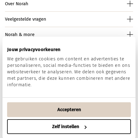
Over Norah
Veelgestelde vragen
Norah & more
Jouw privacyvoorkeuren
We gebruiken cookies om content en advertenties te
Norah op social media
personaliseren, social media-functies te bieden en ons
websiteverkeer te analyseren. We delen ook gegevens
met partners, die deze kunnen combineren met andere
informatie.
Wij accepteren
Accepteren
Algemene voorwaarden
Disclaimer
Privacy & Cookies
Zelf instellen