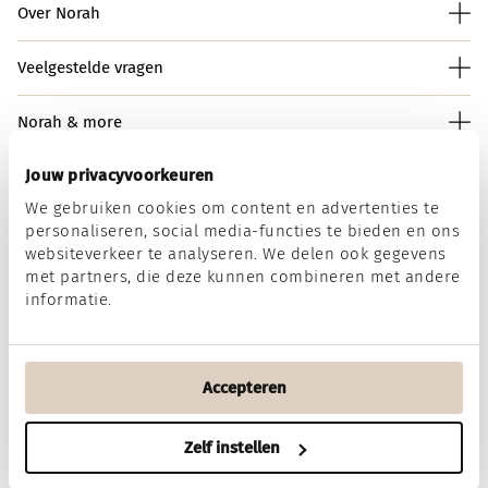
Over Norah
Veelgestelde vragen
Norah & more
Jouw privacyvoorkeuren
We gebruiken cookies om content en advertenties te
Norah op social media
personaliseren, social media-functies te bieden en ons
websiteverkeer te analyseren. We delen ook gegevens
met partners, die deze kunnen combineren met andere
informatie.
Wij accepteren
Accepteren
Algemene voorwaarden
Disclaimer
Privacy & Cookies
Zelf instellen